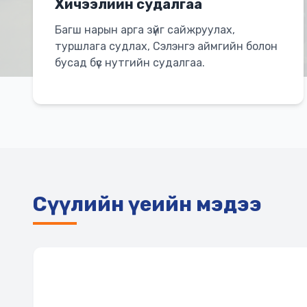
Хичээлийн судалгаа
Багш нарын арга зүйг сайжруулах,
туршлага судлах, Сэлэнгэ аймгийн болон
бусад бүс нутгийн судалгаа.
Сүүлийн үеийн мэдээ