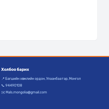
Холбоо барих
📍 Багшийн хөгжлийн ордон, Улаанбаатар, Монгол
📞 94490108
✉️ Mals.mongolia@gmail.com