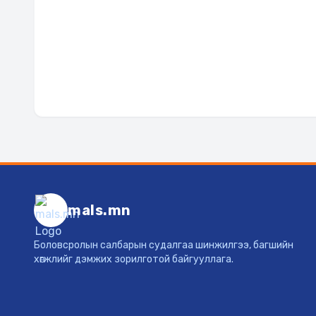
mals.mn
Боловсролын салбарын судалгаа шинжилгээ, багшийн
хөгжлийг дэмжих зорилготой байгууллага.