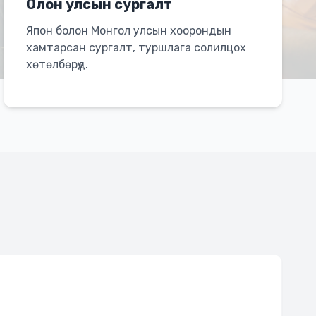
Олон улсын сургалт
Япон болон Монгол улсын хоорондын
хамтарсан сургалт, туршлага солилцох
хөтөлбөрүүд.