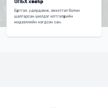
ОПБХ хөтөлбөр
Бүртгэл, удирдамж, эмхэтгэл болон
шалгарсан шилдэг илтгэлүүдийн
мэдээллийн нэгдсэн сан.