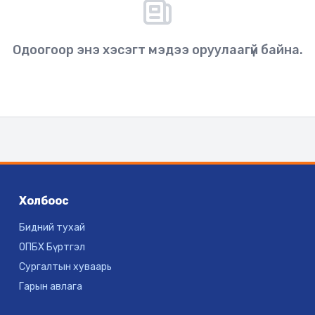
Одоогоор энэ хэсэгт мэдээ оруулаагүй байна.
Холбоос
Бидний тухай
ОПБХ Бүртгэл
Сургалтын хуваарь
Гарын авлага