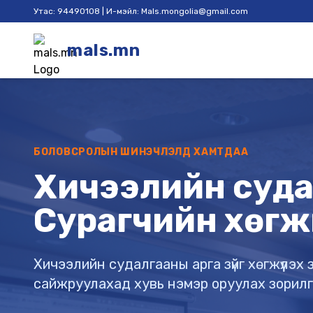
Утас: 94490108 | И-мэйл: Mals.mongolia@gmail.com
mals.mn
БОЛОВСРОЛЫН ШИНЭЧЛЭЛД ХАМТДАА
Хичээлийн судал
Сурагчийн хөгж
Хичээлийн судалгааны арга зүйг хөгжүүлэ
сайжруулахад хувь нэмэр оруулах зорил