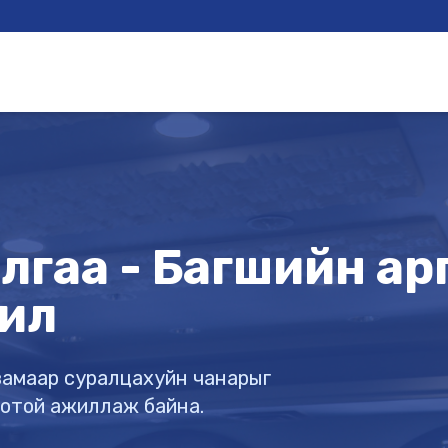
гаа - Багшийн арга
ил
х замаар суралцахуйн чанарыг
готой ажиллаж байна.