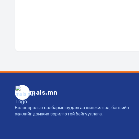
mals.mn
Боловсролын салбарын судалгаа шинжилгээ, багшийн
хөгжлийг дэмжих зорилготой байгууллага.