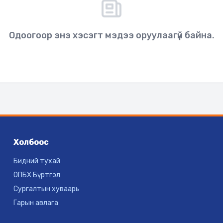
Одоогоор энэ хэсэгт мэдээ оруулаагүй байна.
Холбоос
Бидний тухай
ОПБХ Бүртгэл
Сургалтын хуваарь
Гарын авлага