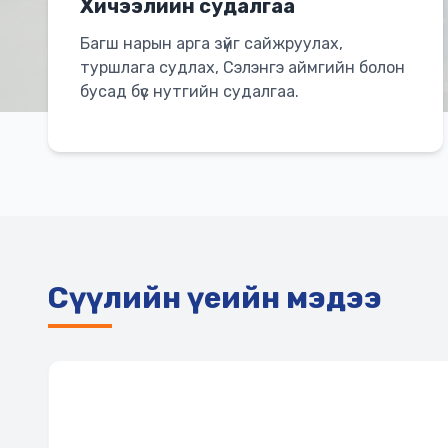
Хичээлийн судалгаа
Багш нарын арга зүйг сайжруулах,
туршлага судлах, Сэлэнгэ аймгийн болон
бусад бүс нутгийн судалгаа.
Сүүлийн үеийн мэдээ