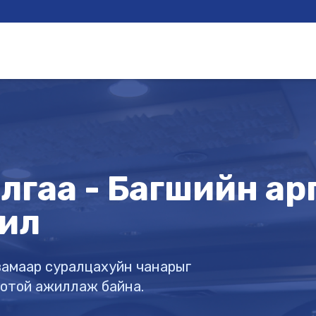
гаа - Багшийн арга
ил
х замаар суралцахуйн чанарыг
готой ажиллаж байна.