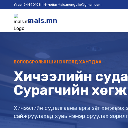
Утас: 94490108 | И-мэйл: Mals.mongolia@gmail.com
mals.mn
БОЛОВСРОЛЫН ШИНЭЧЛЭЛД ХАМТДАА
Хичээлийн судал
Сурагчийн хөгж
Хичээлийн судалгааны арга зүйг хөгжүүлэ
сайжруулахад хувь нэмэр оруулах зорил