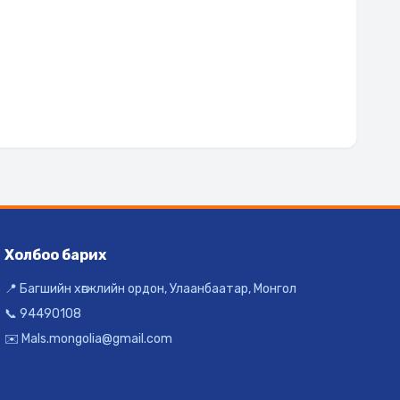
Холбоо барих
📍 Багшийн хөгжлийн ордон, Улаанбаатар, Монгол
📞 94490108
✉️ Mals.mongolia@gmail.com