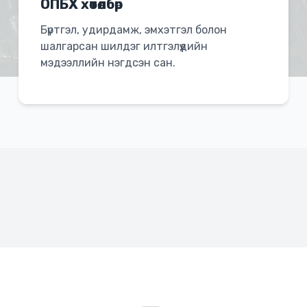
ОПБХ хөтөлбөр
Бүртгэл, удирдамж, эмхэтгэл болон
шалгарсан шилдэг илтгэлүүдийн
мэдээллийн нэгдсэн сан.