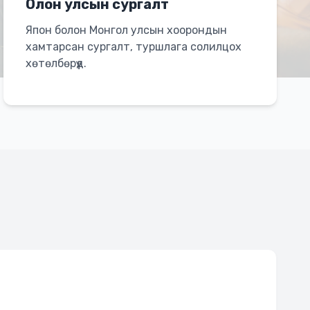
Олон улсын сургалт
Япон болон Монгол улсын хоорондын
хамтарсан сургалт, туршлага солилцох
хөтөлбөрүүд.