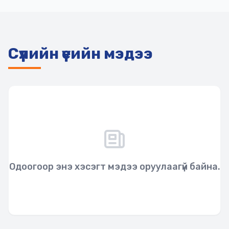
Сүүлийн үеийн мэдээ
Одоогоор энэ хэсэгт мэдээ оруулаагүй байна.