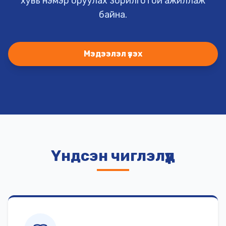
хувь нэмэр оруулах зорилготой ажиллаж
байна.
Мэдээлэл үзэх
Үндсэн чиглэлүүд