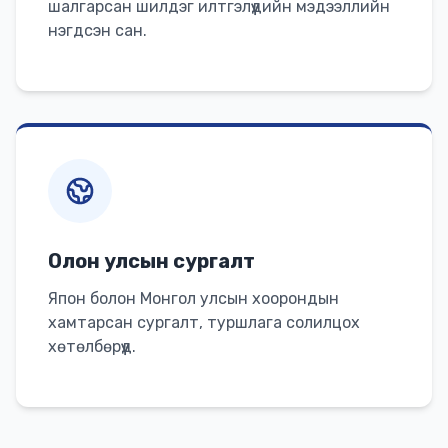
шалгарсан шилдэг илтгэлүүдийн мэдээллийн
нэгдсэн сан.
Олон улсын сургалт
Япон болон Монгол улсын хоорондын
хамтарсан сургалт, туршлага солилцох
хөтөлбөрүүд.