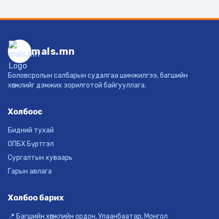
mals.mn
Боловсролын салбарын судалгаа шинжилгээ, багшийн
хөгжлийг дэмжих зорилготой байгууллага.
Холбоос
Бидний тухай
ОПБХ Бүртгэл
Сургалтын хуваарь
Гарын авлага
Холбоо барих
📍 Багшийн хөгжлийн ордон, Улаанбаатар, Монгол