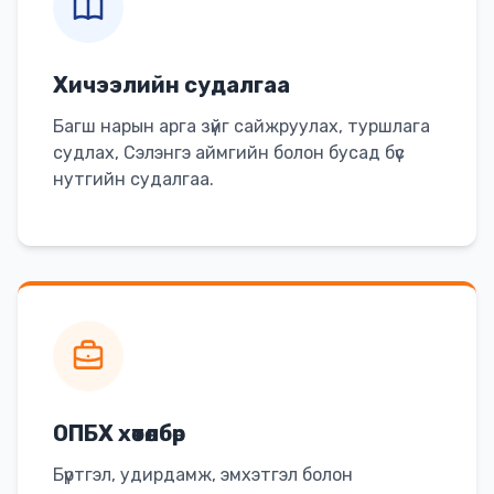
Хичээлийн судалгаа
Багш нарын арга зүйг сайжруулах, туршлага
судлах, Сэлэнгэ аймгийн болон бусад бүс
нутгийн судалгаа.
ОПБХ хөтөлбөр
Бүртгэл, удирдамж, эмхэтгэл болон