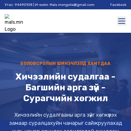
Утас: 94490108 | И-мэйл: Mals.mongolia@gmail.com
Facebook
БОЛОВСРОЛЫН ШИНЭЧЛЭЛД ХАМТДАА
Хичээлийн судалгаа -
Багшийн арга зүй -
Сурагчийн хөгжил
Хичээлийн судалгааны арга зүйг хөгжүүлэх
замаар суралцахуйн чанарыг сайжруулахад