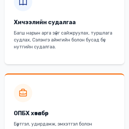
Хичээлийн судалгаа
Багш нарын арга зүйг сайжруулах, туршлага
судлах, Сэлэнгэ аймгийн болон бусад бүс
нутгийн судалгаа.
ОПБХ хөтөлбөр
Бүртгэл, удирдамж, эмхэтгэл болон