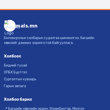
mals.mn
Боловсролын салбарын судалгаа шинжилгээ, багшийн
хөгжлийг дэмжих зорилготой байгууллага.
Холбоос
Бидний тухай
ОПБХ Бүртгэл
Сургалтын хуваарь
Гарын авлага
Холбоо барих
📍 Багшийн хөгжлийн ордон, Улаанбаатар, Монгол