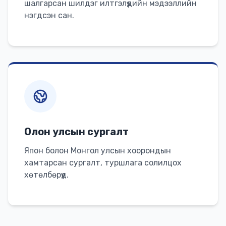
шалгарсан шилдэг илтгэлүүдийн мэдээллийн
нэгдсэн сан.
Олон улсын сургалт
Япон болон Монгол улсын хоорондын
хамтарсан сургалт, туршлага солилцох
хөтөлбөрүүд.