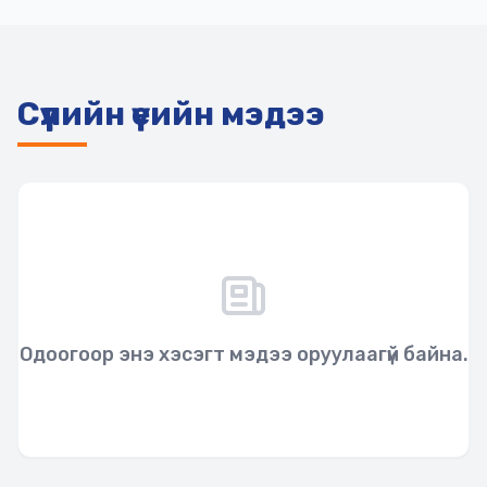
Сүүлийн үеийн мэдээ
Одоогоор энэ хэсэгт мэдээ оруулаагүй байна.