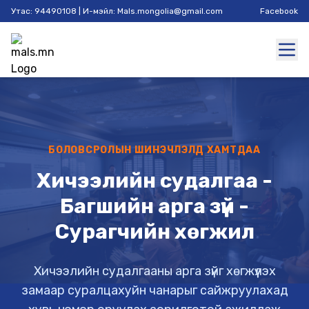
Утас: 94490108 | И-мэйл: Mals.mongolia@gmail.com
Facebook
БОЛОВСРОЛЫН ШИНЭЧЛЭЛД ХАМТДАА
Хичээлийн судалгаа -
Багшийн арга зүй -
Сурагчийн хөгжил
Хичээлийн судалгааны арга зүйг хөгжүүлэх
замаар суралцахуйн чанарыг сайжруулахад