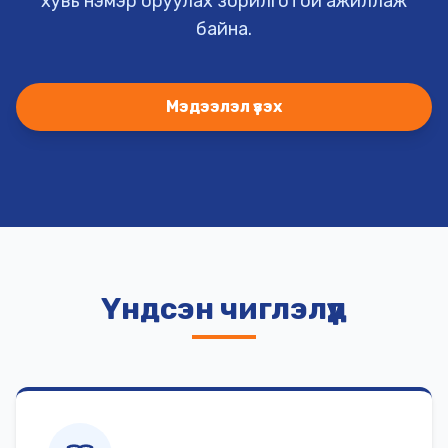
хувь нэмэр оруулах зорилготой ажиллаж
байна.
Мэдээлэл үзэх
Үндсэн чиглэлүүд