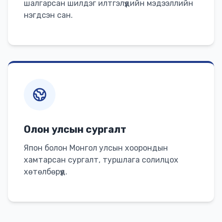
шалгарсан шилдэг илтгэлүүдийн мэдээллийн
нэгдсэн сан.
Олон улсын сургалт
Япон болон Монгол улсын хоорондын
хамтарсан сургалт, туршлага солилцох
хөтөлбөрүүд.