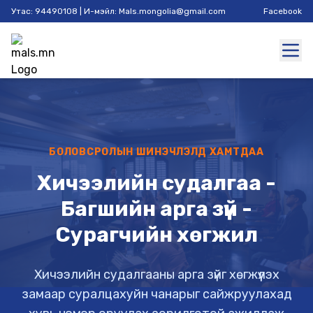
Утас: 94490108 | И-мэйл: Mals.mongolia@gmail.com
Facebook
БОЛОВСРОЛЫН ШИНЭЧЛЭЛД ХАМТДАА
Хичээлийн судалгаа -
Багшийн арга зүй -
Сурагчийн хөгжил
Хичээлийн судалгааны арга зүйг хөгжүүлэх
замаар суралцахуйн чанарыг сайжруулахад