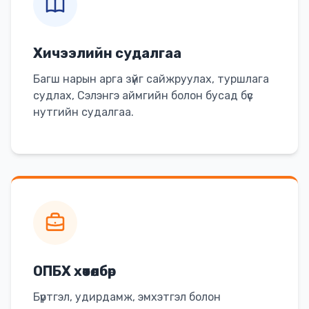
Хичээлийн судалгаа
Багш нарын арга зүйг сайжруулах, туршлага
судлах, Сэлэнгэ аймгийн болон бусад бүс
нутгийн судалгаа.
ОПБХ хөтөлбөр
Бүртгэл, удирдамж, эмхэтгэл болон