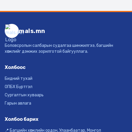
mals.mn
Боловсролын салбарын судалгаа шинжилгээ, багшийн
хөгжлийг дэмжих зорилготой байгууллага.
Холбоос
Бидний тухай
ОПБХ Бүртгэл
Сургалтын хуваарь
Гарын авлага
Холбоо барих
📍 Багшийн хөгжлийн ордон, Улаанбаатар, Монгол