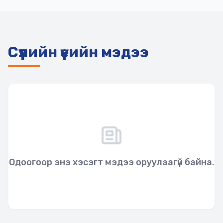
Сүүлийн үеийн мэдээ
Одоогоор энэ хэсэгт мэдээ оруулаагүй байна.