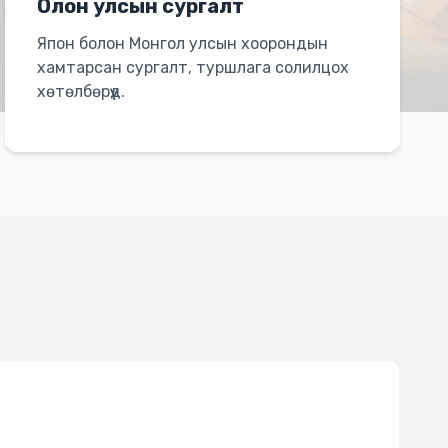
Олон улсын сургалт
Япон болон Монгол улсын хоорондын
хамтарсан сургалт, туршлага солилцох
хөтөлбөрүүд.