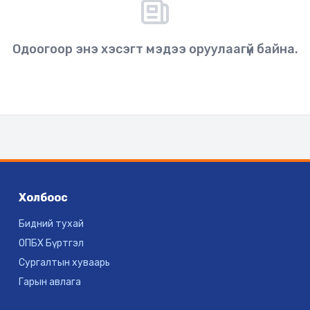
Одоогоор энэ хэсэгт мэдээ оруулаагүй байна.
Холбоос
Бидний тухай
ОПБХ Бүртгэл
Сургалтын хуваарь
Гарын авлага