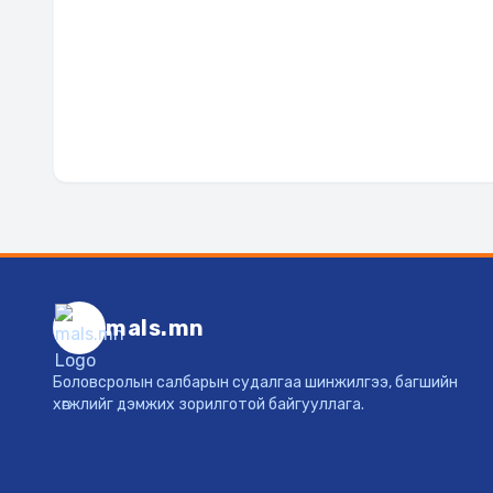
mals.mn
Боловсролын салбарын судалгаа шинжилгээ, багшийн
хөгжлийг дэмжих зорилготой байгууллага.