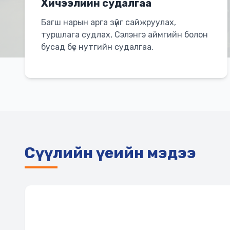
Хичээлийн судалгаа
Багш нарын арга зүйг сайжруулах,
туршлага судлах, Сэлэнгэ аймгийн болон
бусад бүс нутгийн судалгаа.
Сүүлийн үеийн мэдээ