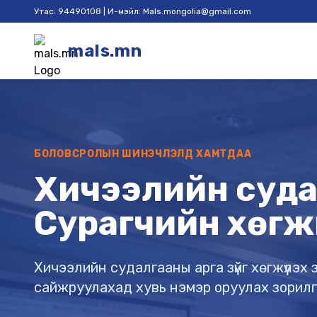
Утас: 94490108 | И-мэйл: Mals.mongolia@gmail.com
mals.mn
БОЛОВСРОЛЫН ШИНЭЧЛЭЛД ХАМТДАА
Хичээлийн судал
Сурагчийн хөгж
Хичээлийн судалгааны арга зүйг хөгжүүлэ
сайжруулахад хувь нэмэр оруулах зорил