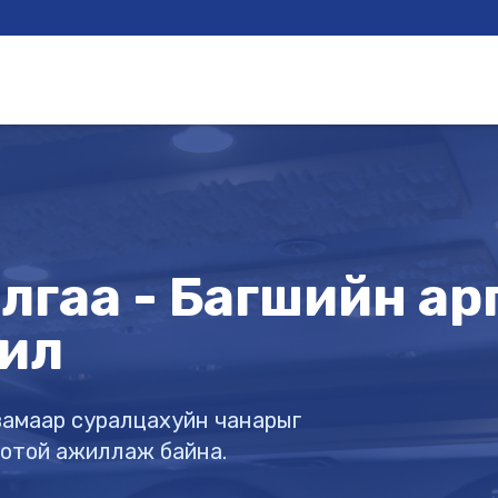
гаа - Багшийн арга
ил
х замаар суралцахуйн чанарыг
готой ажиллаж байна.