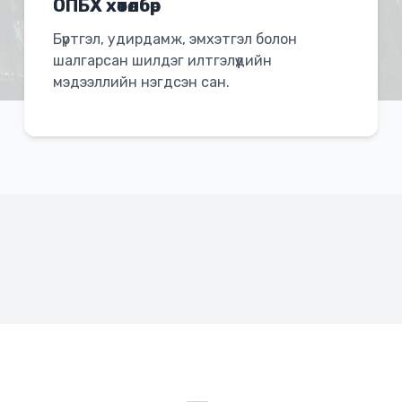
ОПБХ хөтөлбөр
Бүртгэл, удирдамж, эмхэтгэл болон
шалгарсан шилдэг илтгэлүүдийн
мэдээллийн нэгдсэн сан.