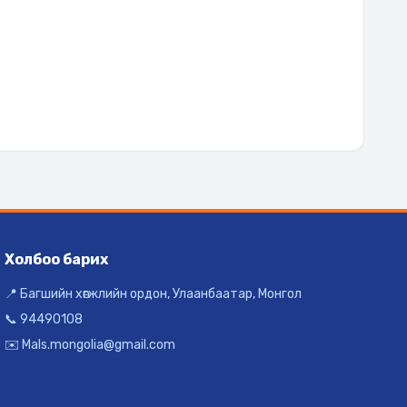
Холбоо барих
📍 Багшийн хөгжлийн ордон, Улаанбаатар, Монгол
📞 94490108
✉️ Mals.mongolia@gmail.com