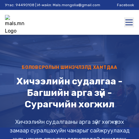
Утас: 94490108 | И-мэйл: Mals.mongolia@gmail.com
Facebook
БОЛОВСРОЛЫН ШИНЭЧЛЭЛД ХАМТДАА
Хичээлийн судалгаа -
Багшийн арга зүй -
Сурагчийн хөгжил
Хичээлийн судалгааны арга зүйг хөгжүүлэх
замаар суралцахуйн чанарыг сайжруулахад