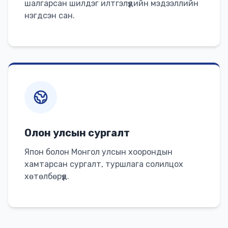
шалгарсан шилдэг илтгэлүүдийн мэдээллийн
нэгдсэн сан.
Олон улсын сургалт
Япон болон Монгол улсын хоорондын
хамтарсан сургалт, туршлага солилцох
хөтөлбөрүүд.