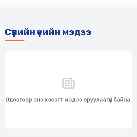
Сүүлийн үеийн мэдээ
Одоогоор энэ хэсэгт мэдээ оруулаагүй байна.