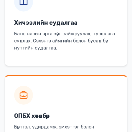
Хичээлийн судалгаа
Багш нарын арга зүйг сайжруулах, туршлага
судлах, Сэлэнгэ аймгийн болон бусад бүс
нутгийн судалгаа.
ОПБХ хөтөлбөр
Бүртгэл, удирдамж, эмхэтгэл болон