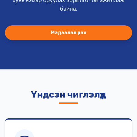
хувь нэмэр оруулах зорилготой ажиллаж
байна.
Мэдээлэл үзэх
Үндсэн чиглэлүүд