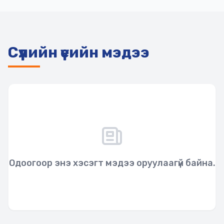
Сүүлийн үеийн мэдээ
Одоогоор энэ хэсэгт мэдээ оруулаагүй байна.