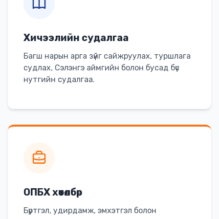
Хичээлийн судалгаа
Багш нарын арга зүйг сайжруулах, туршлага
судлах, Сэлэнгэ аймгийн болон бусад бүс
нутгийн судалгаа.
ОПБХ хөтөлбөр
Бүртгэл, удирдамж, эмхэтгэл болон