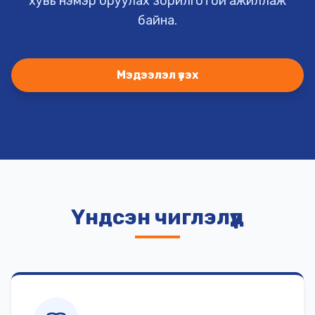
хувь нэмэр оруулах зорилготой ажиллаж
байна.
Мэдээлэл үзэх
Үндсэн чиглэлүүд