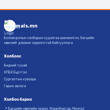
mals.mn
Боловсролын салбарын судалгаа шинжилгээ, багшийн
хөгжлийг дэмжих зорилготой байгууллага.
Холбоос
Бидний тухай
ОПБХ Бүртгэл
Сургалтын хуваарь
Гарын авлага
Холбоо барих
📍 Багшийн хөгжлийн ордон, Улаанбаатар, Монгол