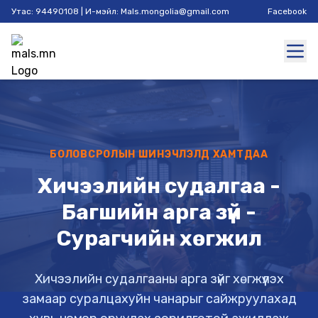
Утас: 94490108 | И-мэйл: Mals.mongolia@gmail.com
Facebook
БОЛОВСРОЛЫН ШИНЭЧЛЭЛД ХАМТДАА
Хичээлийн судалгаа -
Багшийн арга зүй -
Сурагчийн хөгжил
Хичээлийн судалгааны арга зүйг хөгжүүлэх
замаар суралцахуйн чанарыг сайжруулахад