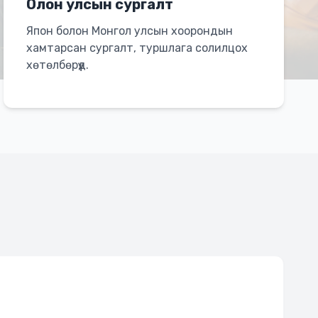
Олон улсын сургалт
Япон болон Монгол улсын хоорондын
хамтарсан сургалт, туршлага солилцох
хөтөлбөрүүд.