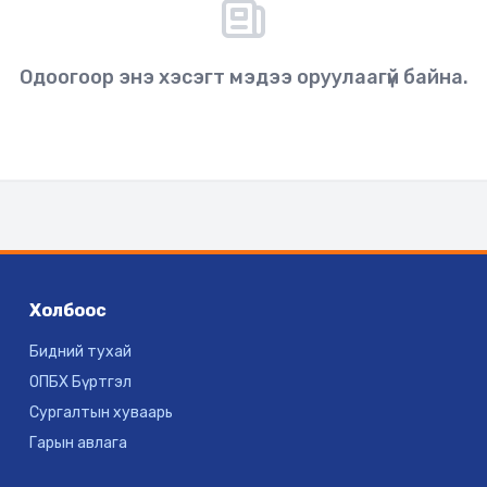
Одоогоор энэ хэсэгт мэдээ оруулаагүй байна.
Холбоос
Бидний тухай
ОПБХ Бүртгэл
Сургалтын хуваарь
Гарын авлага