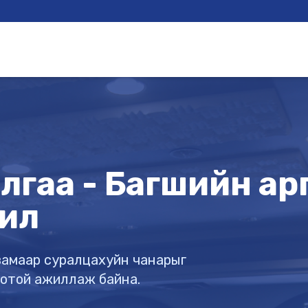
гаа - Багшийн арга
ил
х замаар суралцахуйн чанарыг
готой ажиллаж байна.