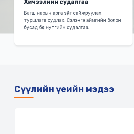
Хичээлийн судалгаа
Багш нарын арга зүйг сайжруулах,
туршлага судлах, Сэлэнгэ аймгийн болон
бусад бүс нутгийн судалгаа.
Сүүлийн үеийн мэдээ