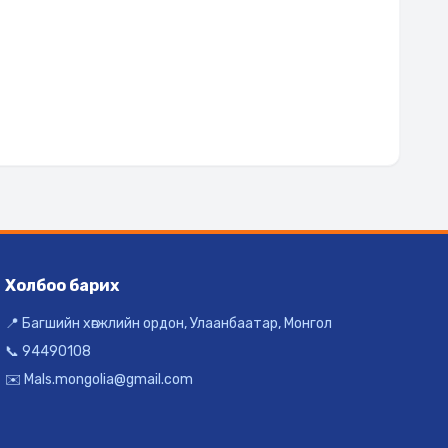
Холбоо барих
📍 Багшийн хөгжлийн ордон, Улаанбаатар, Монгол
📞 94490108
✉️ Mals.mongolia@gmail.com