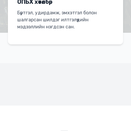
ОПБХ хөтөлбөр
Бүртгэл, удирдамж, эмхэтгэл болон
шалгарсан шилдэг илтгэлүүдийн
мэдээллийн нэгдсэн сан.