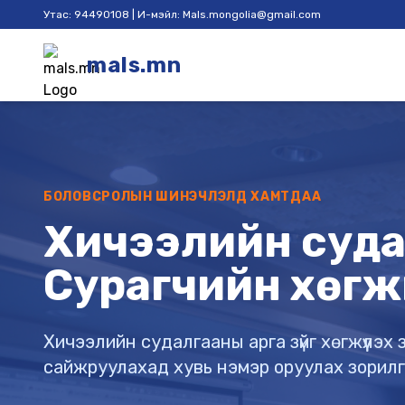
Утас: 94490108 | И-мэйл: Mals.mongolia@gmail.com
mals.mn
БОЛОВСРОЛЫН ШИНЭЧЛЭЛД ХАМТДАА
Хичээлийн судал
Сурагчийн хөгж
Хичээлийн судалгааны арга зүйг хөгжүүлэ
сайжруулахад хувь нэмэр оруулах зорил