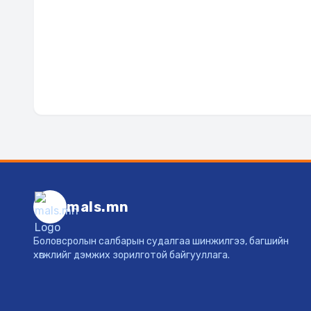
mals.mn
Боловсролын салбарын судалгаа шинжилгээ, багшийн
хөгжлийг дэмжих зорилготой байгууллага.