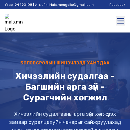
Утас: 94490108 | И-мэйл: Mals.mongolia@gmail.com
Facebook
БОЛОВСРОЛЫН ШИНЭЧЛЭЛД ХАМТДАА
Хичээлийн судалгаа -
Багшийн арга зүй -
Сурагчийн хөгжил
Хичээлийн судалгааны арга зүйг хөгжүүлэх
замаар суралцахуйн чанарыг сайжруулахад