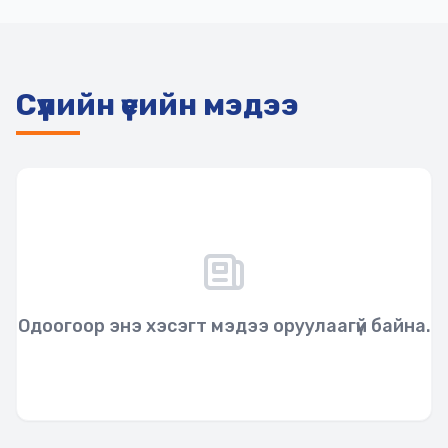
Сүүлийн үеийн мэдээ
Одоогоор энэ хэсэгт мэдээ оруулаагүй байна.