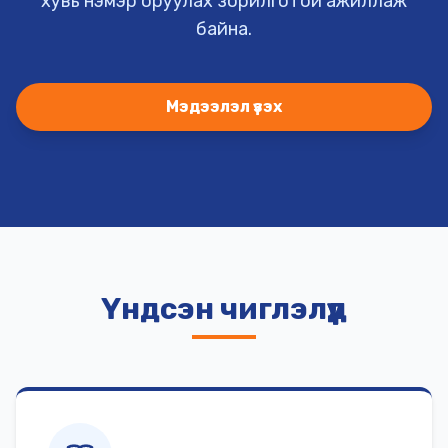
хувь нэмэр оруулах зорилготой ажиллаж
байна.
Мэдээлэл үзэх
Үндсэн чиглэлүүд