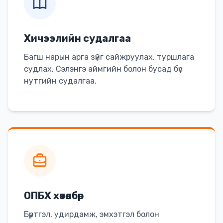
Хичээлийн судалгаа
Багш нарын арга зүйг сайжруулах, туршлага
судлах, Сэлэнгэ аймгийн болон бусад бүс
нутгийн судалгаа.
ОПБХ хөтөлбөр
Бүртгэл, удирдамж, эмхэтгэл болон