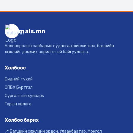
mals.mn
Боловсролын салбарын судалгаа шинжилгээ, багшийн
хөгжлийг дэмжих зорилготой байгууллага.
Холбоос
Бидний тухай
ОПБХ Бүртгэл
Сургалтын хуваарь
Гарын авлага
Холбоо барих
📍 Багшийн хөгжлийн ордон, Улаанбаатар, Монгол