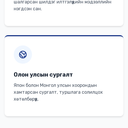
шалгарсан шилдэг илтгэлүүдийн мэдээллийн
нэгдсэн сан.
Олон улсын сургалт
Япон болон Монгол улсын хоорондын
хамтарсан сургалт, туршлага солилцох
хөтөлбөрүүд.