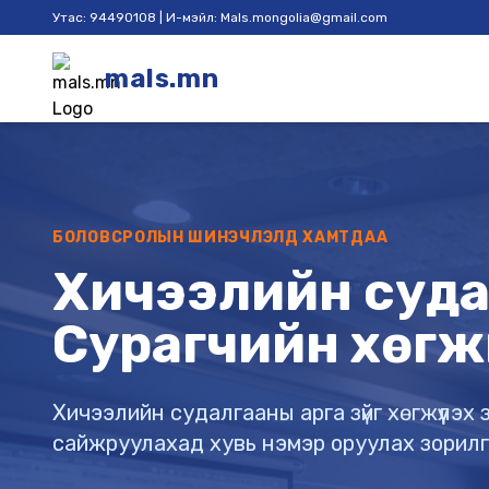
Утас: 94490108 | И-мэйл: Mals.mongolia@gmail.com
mals.mn
БОЛОВСРОЛЫН ШИНЭЧЛЭЛД ХАМТДАА
Хичээлийн судал
Сурагчийн хөгж
Хичээлийн судалгааны арга зүйг хөгжүүлэ
сайжруулахад хувь нэмэр оруулах зорил