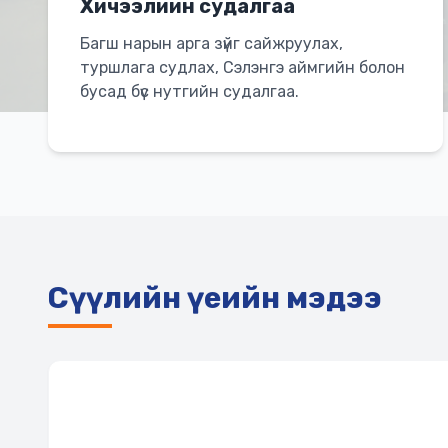
Хичээлийн судалгаа
Багш нарын арга зүйг сайжруулах,
туршлага судлах, Сэлэнгэ аймгийн болон
бусад бүс нутгийн судалгаа.
Сүүлийн үеийн мэдээ