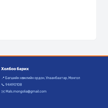
Холбоо барих
📍 Багшийн хөгжлийн ордон, Улаанбаатар, Монгол
📞 94490108
✉️ Mals.mongolia@gmail.com