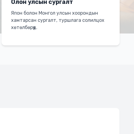
Олон улсын сургалт
Япон болон Монгол улсын хоорондын
хамтарсан сургалт, туршлага солилцох
хөтөлбөрүүд.