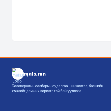
mals.mn
Боловсролын салбарын судалгаа шинжилгээ, багшийн
хөгжлийг дэмжих зорилготой байгууллага.