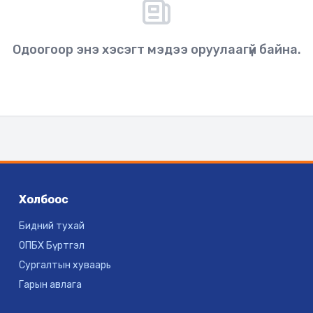
Одоогоор энэ хэсэгт мэдээ оруулаагүй байна.
Холбоос
Бидний тухай
ОПБХ Бүртгэл
Сургалтын хуваарь
Гарын авлага