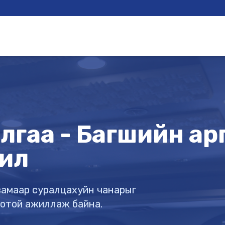
гаа - Багшийн арга
ил
х замаар суралцахуйн чанарыг
готой ажиллаж байна.