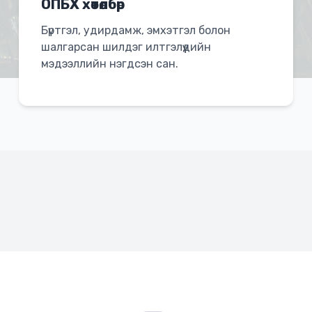
ОПБХ хөтөлбөр
Бүртгэл, удирдамж, эмхэтгэл болон
шалгарсан шилдэг илтгэлүүдийн
мэдээллийн нэгдсэн сан.