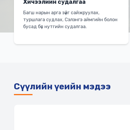
Хичээлийн судалгаа
Багш нарын арга зүйг сайжруулах,
туршлага судлах, Сэлэнгэ аймгийн болон
бусад бүс нутгийн судалгаа.
Сүүлийн үеийн мэдээ