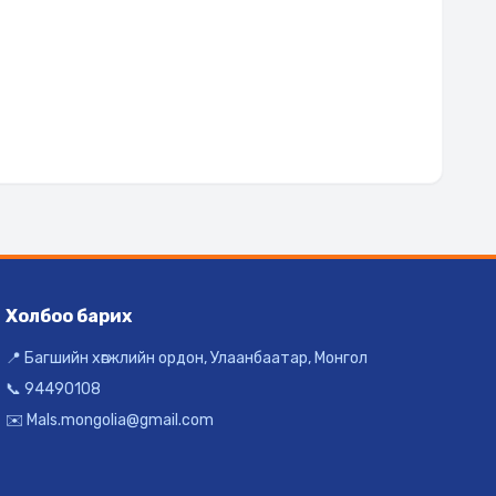
Холбоо барих
📍 Багшийн хөгжлийн ордон, Улаанбаатар, Монгол
📞 94490108
✉️ Mals.mongolia@gmail.com