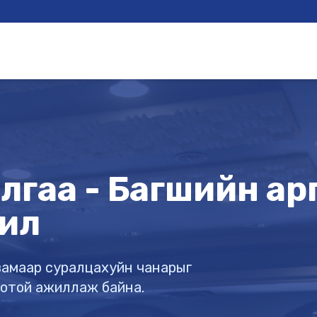
гаа - Багшийн арга
ил
х замаар суралцахуйн чанарыг
готой ажиллаж байна.