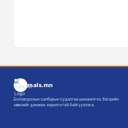
mals.mn
Боловсролын салбарын судалгаа шинжилгээ, багшийн
хөгжлийг дэмжих зорилготой байгууллага.