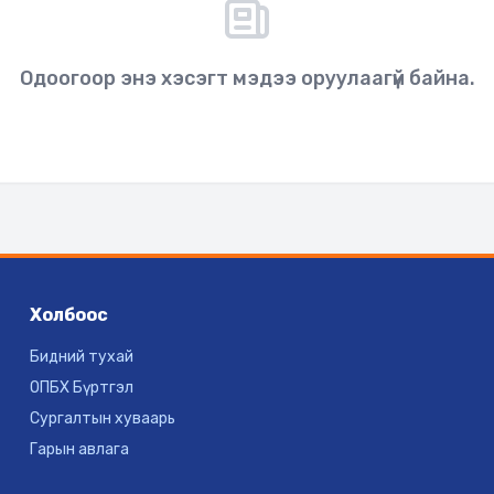
Одоогоор энэ хэсэгт мэдээ оруулаагүй байна.
Холбоос
Бидний тухай
ОПБХ Бүртгэл
Сургалтын хуваарь
Гарын авлага