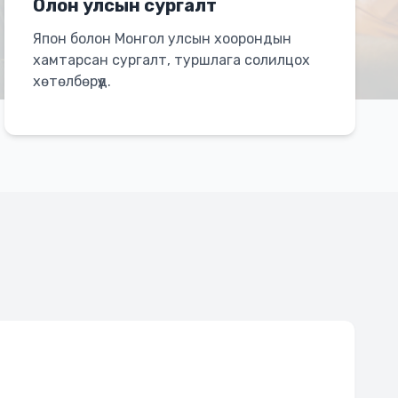
Олон улсын сургалт
Япон болон Монгол улсын хоорондын
хамтарсан сургалт, туршлага солилцох
хөтөлбөрүүд.