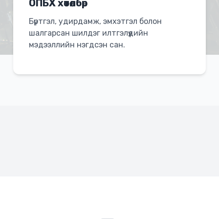
ОПБХ хөтөлбөр
Бүртгэл, удирдамж, эмхэтгэл болон
шалгарсан шилдэг илтгэлүүдийн
мэдээллийн нэгдсэн сан.