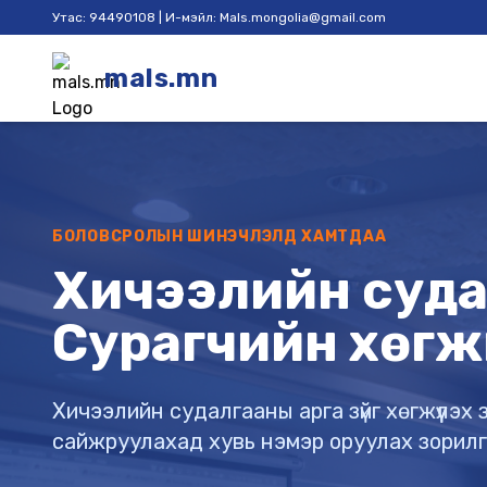
Утас: 94490108 | И-мэйл: Mals.mongolia@gmail.com
mals.mn
БОЛОВСРОЛЫН ШИНЭЧЛЭЛД ХАМТДАА
Хичээлийн судал
Сурагчийн хөгж
Хичээлийн судалгааны арга зүйг хөгжүүлэ
сайжруулахад хувь нэмэр оруулах зорил