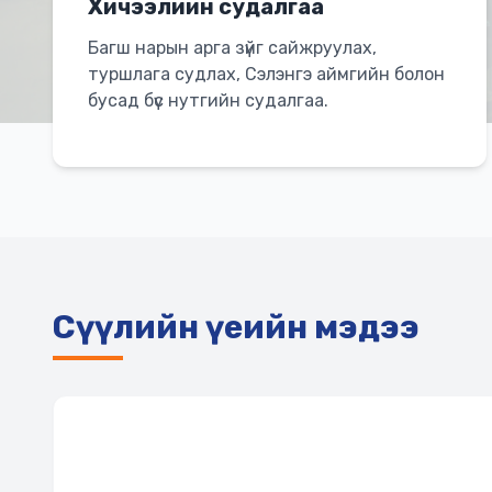
Хичээлийн судалгаа
Багш нарын арга зүйг сайжруулах,
туршлага судлах, Сэлэнгэ аймгийн болон
бусад бүс нутгийн судалгаа.
Сүүлийн үеийн мэдээ