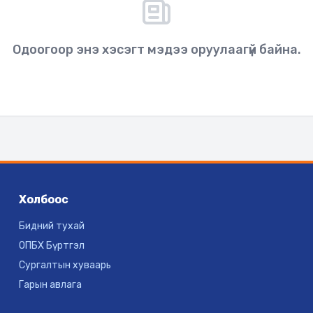
Одоогоор энэ хэсэгт мэдээ оруулаагүй байна.
Холбоос
Бидний тухай
ОПБХ Бүртгэл
Сургалтын хуваарь
Гарын авлага