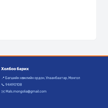
Холбоо барих
📍 Багшийн хөгжлийн ордон, Улаанбаатар, Монгол
📞 94490108
✉️ Mals.mongolia@gmail.com