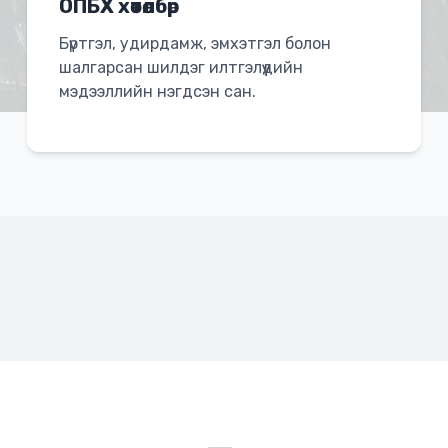
ОПБХ хөтөлбөр
Бүртгэл, удирдамж, эмхэтгэл болон
шалгарсан шилдэг илтгэлүүдийн
мэдээллийн нэгдсэн сан.