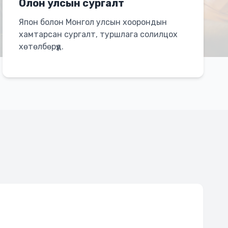
Олон улсын сургалт
Япон болон Монгол улсын хоорондын
хамтарсан сургалт, туршлага солилцох
хөтөлбөрүүд.