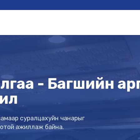
гаа - Багшийн арга
ил
х замаар суралцахуйн чанарыг
готой ажиллаж байна.