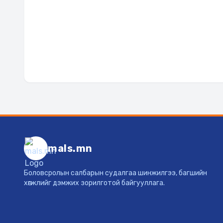
mals.mn
Боловсролын салбарын судалгаа шинжилгээ, багшийн
хөгжлийг дэмжих зорилготой байгууллага.