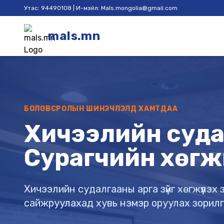
Утас: 94490108 | И-мэйл: Mals.mongolia@gmail.com
mals.mn
БОЛОВСРОЛЫН ШИНЭЧЛЭЛД ХАМТДАА
Хичээлийн судал
Сурагчийн хөгж
Хичээлийн судалгааны арга зүйг хөгжүүлэ
сайжруулахад хувь нэмэр оруулах зорил