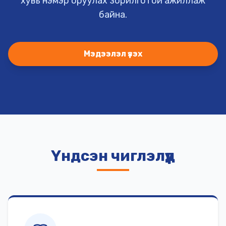
хувь нэмэр оруулах зорилготой ажиллаж
байна.
Мэдээлэл үзэх
Үндсэн чиглэлүүд