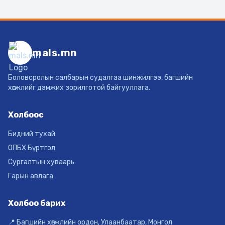
mals.mn
Боловсролын салбарын судалгаа шинжилгээ, багшийн
хөгжлийг дэмжих зорилготой байгууллага.
Холбоос
Бидний тухай
ОПБХ Бүртгэл
Сургалтын хуваарь
Гарын авлага
Холбоо барих
📍 Багшийн хөгжлийн ордон, Улаанбаатар, Монгол