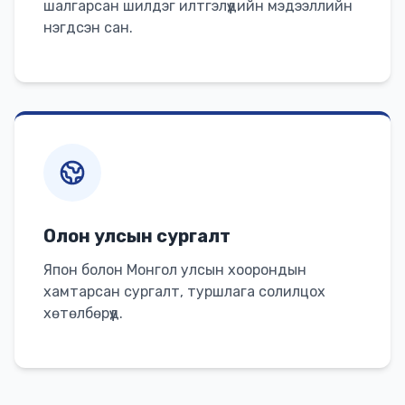
шалгарсан шилдэг илтгэлүүдийн мэдээллийн
нэгдсэн сан.
Олон улсын сургалт
Япон болон Монгол улсын хоорондын
хамтарсан сургалт, туршлага солилцох
хөтөлбөрүүд.