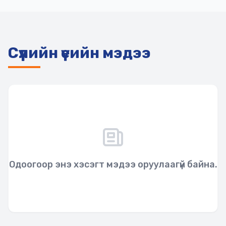
Сүүлийн үеийн мэдээ
Одоогоор энэ хэсэгт мэдээ оруулаагүй байна.