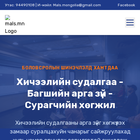
Утас: 94490108 | И-мэйл: Mals.mongolia@gmail.com
Facebook
БОЛОВСРОЛЫН ШИНЭЧЛЭЛД ХАМТДАА
Хичээлийн судалгаа -
Багшийн арга зүй -
Сурагчийн хөгжил
Хичээлийн судалгааны арга зүйг хөгжүүлэх
замаар суралцахуйн чанарыг сайжруулахад