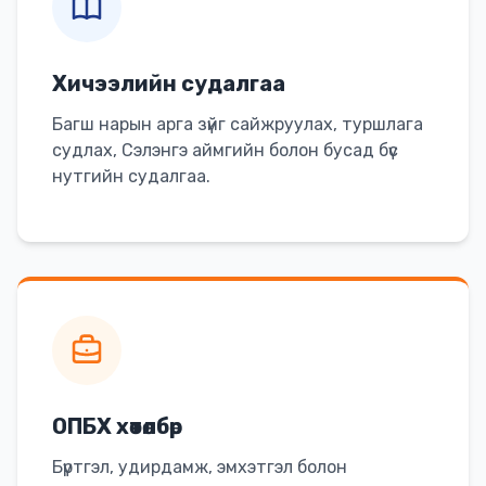
Хичээлийн судалгаа
Багш нарын арга зүйг сайжруулах, туршлага
судлах, Сэлэнгэ аймгийн болон бусад бүс
нутгийн судалгаа.
ОПБХ хөтөлбөр
Бүртгэл, удирдамж, эмхэтгэл болон