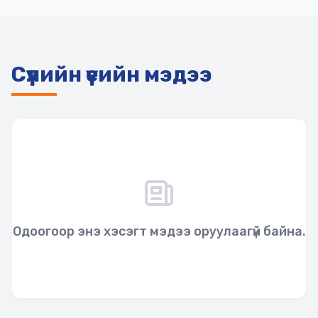
Сүүлийн үеийн мэдээ
Одоогоор энэ хэсэгт мэдээ оруулаагүй байна.