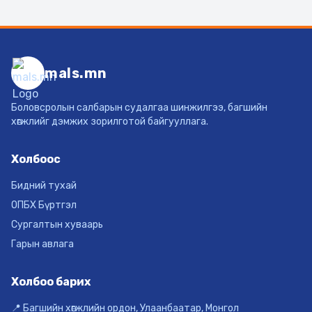
mals.mn
Боловсролын салбарын судалгаа шинжилгээ, багшийн
хөгжлийг дэмжих зорилготой байгууллага.
Холбоос
Бидний тухай
ОПБХ Бүртгэл
Сургалтын хуваарь
Гарын авлага
Холбоо барих
📍 Багшийн хөгжлийн ордон, Улаанбаатар, Монгол