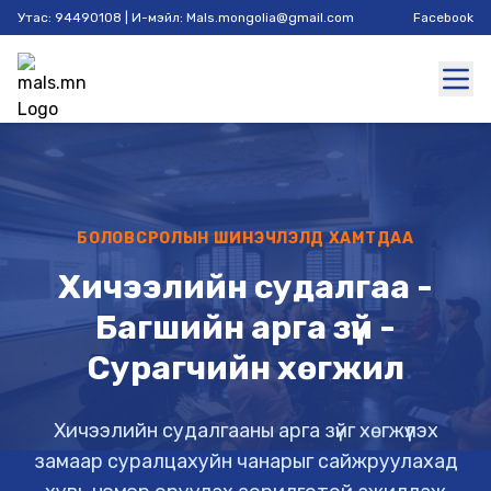
Утас: 94490108 | И-мэйл: Mals.mongolia@gmail.com
Facebook
БОЛОВСРОЛЫН ШИНЭЧЛЭЛД ХАМТДАА
Хичээлийн судалгаа -
Багшийн арга зүй -
Сурагчийн хөгжил
Хичээлийн судалгааны арга зүйг хөгжүүлэх
замаар суралцахуйн чанарыг сайжруулахад