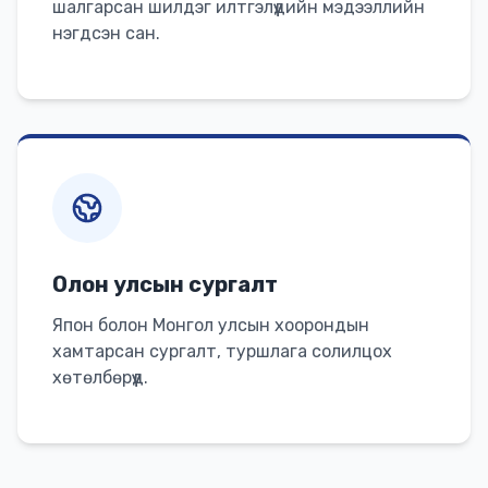
шалгарсан шилдэг илтгэлүүдийн мэдээллийн
нэгдсэн сан.
Олон улсын сургалт
Япон болон Монгол улсын хоорондын
хамтарсан сургалт, туршлага солилцох
хөтөлбөрүүд.