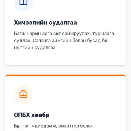
Хичээлийн судалгаа
Багш нарын арга зүйг сайжруулах, туршлага
судлах, Сэлэнгэ аймгийн болон бусад бүс
нутгийн судалгаа.
ОПБХ хөтөлбөр
Бүртгэл, удирдамж, эмхэтгэл болон