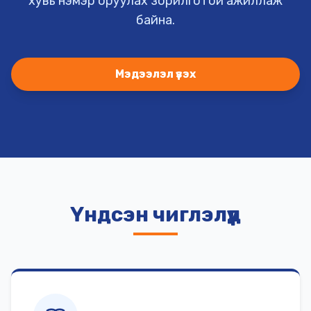
хувь нэмэр оруулах зорилготой ажиллаж
байна.
Мэдээлэл үзэх
Үндсэн чиглэлүүд