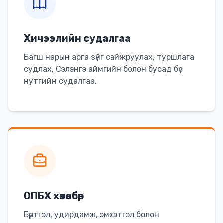
Хичээлийн судалгаа
Багш нарын арга зүйг сайжруулах, туршлага
судлах, Сэлэнгэ аймгийн болон бусад бүс
нутгийн судалгаа.
ОПБХ хөтөлбөр
Бүртгэл, удирдамж, эмхэтгэл болон