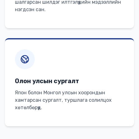
шалгарсан шилдэг илтгэлүүдийн мэдээллийн
нэгдсэн сан.
Олон улсын сургалт
Япон болон Монгол улсын хоорондын
хамтарсан сургалт, туршлага солилцох
хөтөлбөрүүд.