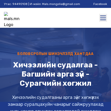
Утас: 94490108 | И-мэйл: Mals.mongolia@gmail.com
Facebook
БОЛОВСРОЛЫН ШИНЭЧЛЭЛД ХАМТДАА
Хичээлийн судалгаа -
Багшийн арга зүй -
Сурагчийн хөгжил
Хичээлийн судалгааны арга зүйг хөгжүүлэх
замаар суралцахуйн чанарыг сайжруулахад