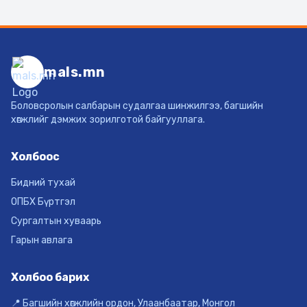
mals.mn
Боловсролын салбарын судалгаа шинжилгээ, багшийн
хөгжлийг дэмжих зорилготой байгууллага.
Холбоос
Бидний тухай
ОПБХ Бүртгэл
Сургалтын хуваарь
Гарын авлага
Холбоо барих
📍 Багшийн хөгжлийн ордон, Улаанбаатар, Монгол