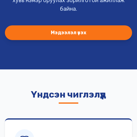
хувь нэмэр оруулах зорилготой ажиллаж
байна.
Мэдээлэл үзэх
Үндсэн чиглэлүүд