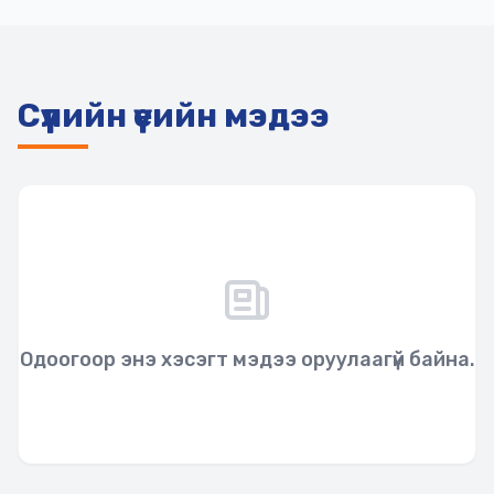
Сүүлийн үеийн мэдээ
Одоогоор энэ хэсэгт мэдээ оруулаагүй байна.