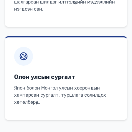
шалгарсан шилдэг илтгэлүүдийн мэдээллийн
нэгдсэн сан.
Олон улсын сургалт
Япон болон Монгол улсын хоорондын
хамтарсан сургалт, туршлага солилцох
хөтөлбөрүүд.