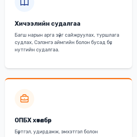
Хичээлийн судалгаа
Багш нарын арга зүйг сайжруулах, туршлага
судлах, Сэлэнгэ аймгийн болон бусад бүс
нутгийн судалгаа.
ОПБХ хөтөлбөр
Бүртгэл, удирдамж, эмхэтгэл болон