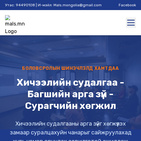
Утас: 94490108 | И-мэйл: Mals.mongolia@gmail.com
Facebook
БОЛОВСРОЛЫН ШИНЭЧЛЭЛД ХАМТДАА
Хичээлийн судалгаа -
Багшийн арга зүй -
Сурагчийн хөгжил
Хичээлийн судалгааны арга зүйг хөгжүүлэх
замаар суралцахуйн чанарыг сайжруулахад