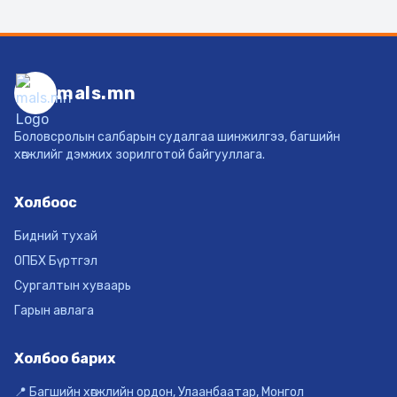
mals.mn
Боловсролын салбарын судалгаа шинжилгээ, багшийн
хөгжлийг дэмжих зорилготой байгууллага.
Холбоос
Бидний тухай
ОПБХ Бүртгэл
Сургалтын хуваарь
Гарын авлага
Холбоо барих
📍 Багшийн хөгжлийн ордон, Улаанбаатар, Монгол