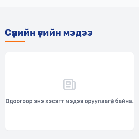
Сүүлийн үеийн мэдээ
Одоогоор энэ хэсэгт мэдээ оруулаагүй байна.