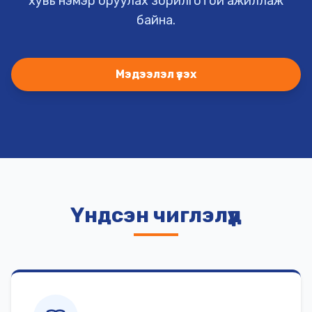
хувь нэмэр оруулах зорилготой ажиллаж
байна.
Мэдээлэл үзэх
Үндсэн чиглэлүүд