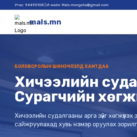
Утас: 94490108 | И-мэйл: Mals.mongolia@gmail.com
mals.mn
БОЛОВСРОЛЫН ШИНЭЧЛЭЛД ХАМТДАА
Хичээлийн судал
Сурагчийн хөгж
Хичээлийн судалгааны арга зүйг хөгжүүлэ
сайжруулахад хувь нэмэр оруулах зорил