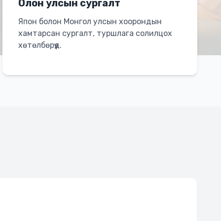
Олон улсын сургалт
Япон болон Монгол улсын хоорондын
хамтарсан сургалт, туршлага солилцох
хөтөлбөрүүд.