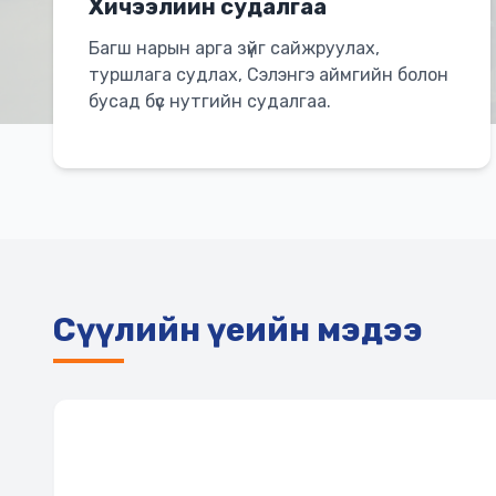
Хичээлийн судалгаа
Багш нарын арга зүйг сайжруулах,
туршлага судлах, Сэлэнгэ аймгийн болон
бусад бүс нутгийн судалгаа.
Сүүлийн үеийн мэдээ