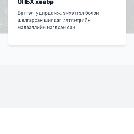
ОПБХ хөтөлбөр
Бүртгэл, удирдамж, эмхэтгэл болон
шалгарсан шилдэг илтгэлүүдийн
мэдээллийн нэгдсэн сан.