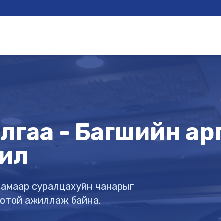
гаа - Багшийн арга
ил
х замаар суралцахуйн чанарыг
готой ажиллаж байна.