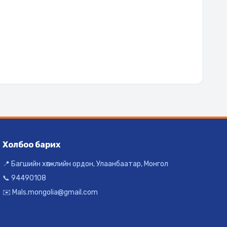
Холбоо барих
📍 Багшийн хөгжлийн ордон, Улаанбаатар, Монгол
📞 94490108
✉️ Mals.mongolia@gmail.com