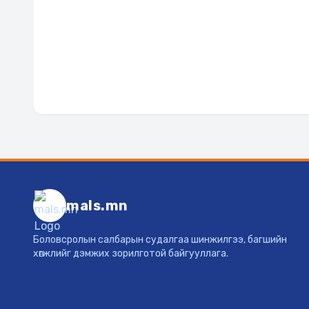
mals.mn
Боловсролын салбарын судалгаа шинжилгээ, багшийн
хөгжлийг дэмжих зорилготой байгууллага.