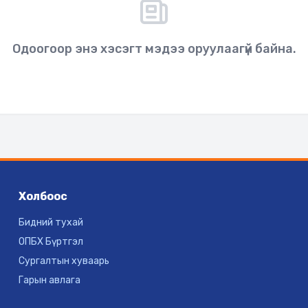
Одоогоор энэ хэсэгт мэдээ оруулаагүй байна.
Холбоос
Бидний тухай
ОПБХ Бүртгэл
Сургалтын хуваарь
Гарын авлага