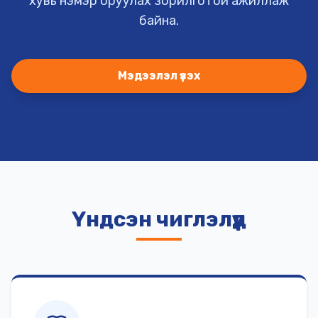
хувь нэмэр оруулах зорилготой ажиллаж
байна.
Мэдээлэл үзэх
Үндсэн чиглэлүүд