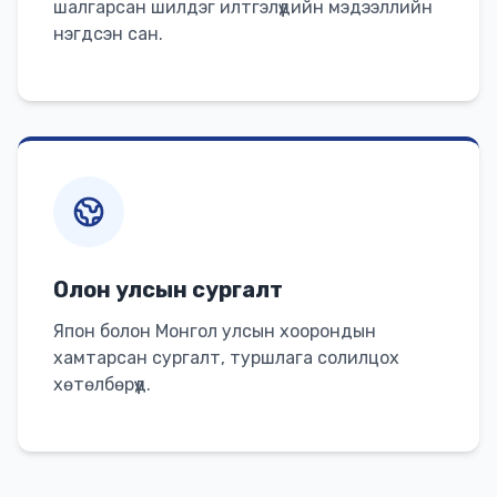
шалгарсан шилдэг илтгэлүүдийн мэдээллийн
нэгдсэн сан.
Олон улсын сургалт
Япон болон Монгол улсын хоорондын
хамтарсан сургалт, туршлага солилцох
хөтөлбөрүүд.