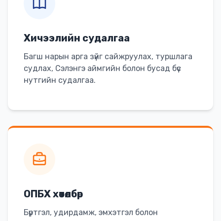
Хичээлийн судалгаа
Багш нарын арга зүйг сайжруулах, туршлага
судлах, Сэлэнгэ аймгийн болон бусад бүс
нутгийн судалгаа.
ОПБХ хөтөлбөр
Бүртгэл, удирдамж, эмхэтгэл болон