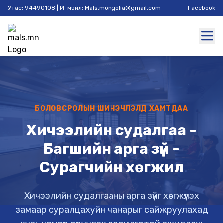
Утас: 94490108 | И-мэйл: Mals.mongolia@gmail.com
Facebook
БОЛОВСРОЛЫН ШИНЭЧЛЭЛД ХАМТДАА
Хичээлийн судалгаа -
Багшийн арга зүй -
Сурагчийн хөгжил
Хичээлийн судалгааны арга зүйг хөгжүүлэх
замаар суралцахуйн чанарыг сайжруулахад