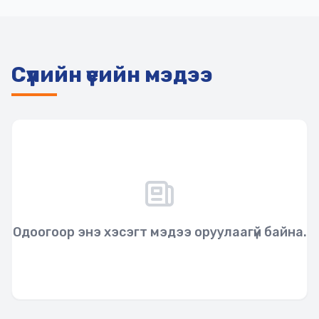
Сүүлийн үеийн мэдээ
Одоогоор энэ хэсэгт мэдээ оруулаагүй байна.