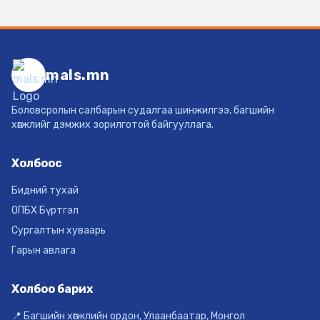
mals.mn
Боловсролын салбарын судалгаа шинжилгээ, багшийн
хөгжлийг дэмжих зорилготой байгууллага.
Холбоос
Бидний тухай
ОПБХ Бүртгэл
Сургалтын хуваарь
Гарын авлага
Холбоо барих
📍 Багшийн хөгжлийн ордон, Улаанбаатар, Монгол