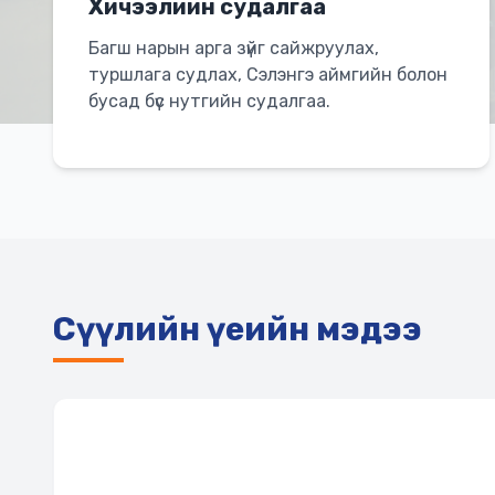
Хичээлийн судалгаа
Багш нарын арга зүйг сайжруулах,
туршлага судлах, Сэлэнгэ аймгийн болон
бусад бүс нутгийн судалгаа.
Сүүлийн үеийн мэдээ