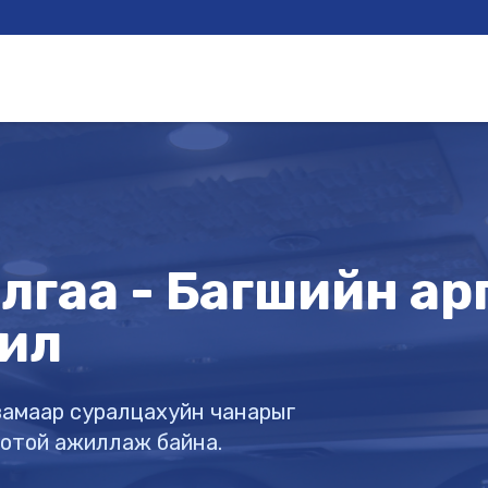
гаа - Багшийн арга
ил
х замаар суралцахуйн чанарыг
готой ажиллаж байна.