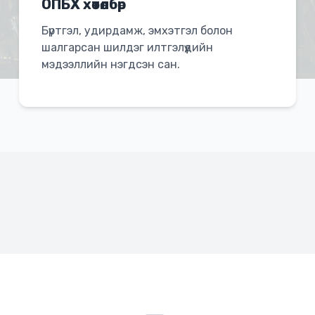
ОПБХ хөтөлбөр
Бүртгэл, удирдамж, эмхэтгэл болон
шалгарсан шилдэг илтгэлүүдийн
мэдээллийн нэгдсэн сан.