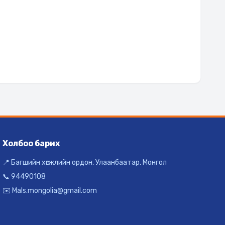
Холбоо барих
📍 Багшийн хөгжлийн ордон, Улаанбаатар, Монгол
📞 94490108
✉️ Mals.mongolia@gmail.com