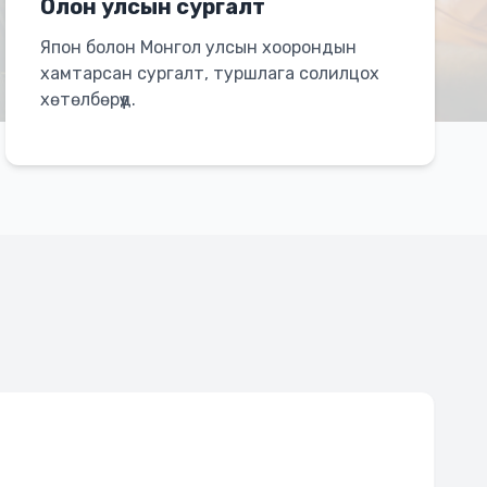
Олон улсын сургалт
Япон болон Монгол улсын хоорондын
хамтарсан сургалт, туршлага солилцох
хөтөлбөрүүд.