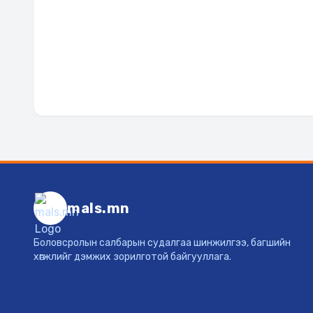
mals.mn
Боловсролын салбарын судалгаа шинжилгээ, багшийн
хөгжлийг дэмжих зорилготой байгууллага.