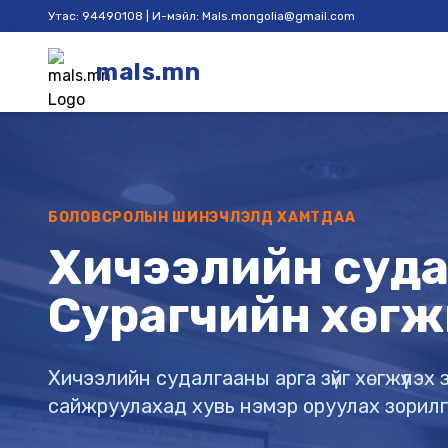
Утас: 94490108 | И-мэйл: Mals.mongolia@gmail.com
mals.mn
БОЛОВСРОЛЫН ШИНЭЧЛЭЛД ХАМТДАА
Хичээлийн судал
Сурагчийн хөгж
Хичээлийн судалгааны арга зүйг хөгжүүлэ
сайжруулахад хувь нэмэр оруулах зорил