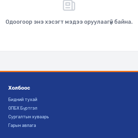
Одоогоор энэ хэсэгт мэдээ оруулаагүй байна.
Холбоос
Бидний тухай
ОПБХ Бүртгэл
Сургалтын хуваарь
Гарын авлага