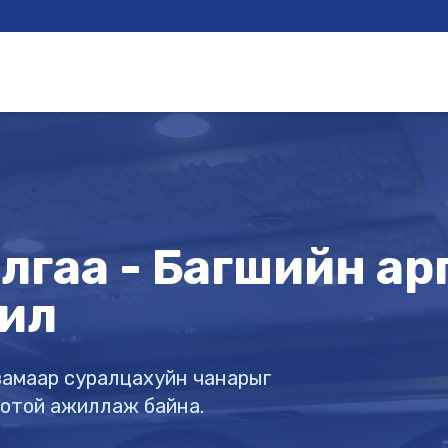
гаа - Багшийн арга
ил
х замаар суралцахуйн чанарыг
готой ажиллаж байна.