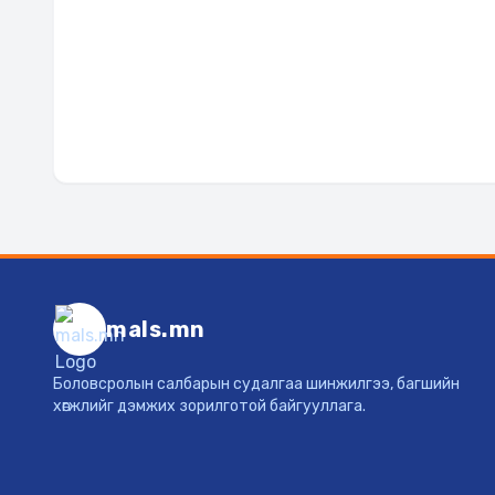
mals.mn
Боловсролын салбарын судалгаа шинжилгээ, багшийн
хөгжлийг дэмжих зорилготой байгууллага.