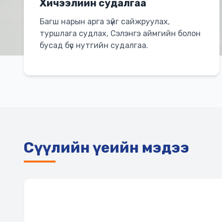
Хичээлийн судалгаа
Багш нарын арга зүйг сайжруулах,
туршлага судлах, Сэлэнгэ аймгийн болон
бусад бүс нутгийн судалгаа.
Сүүлийн үеийн мэдээ