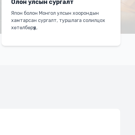
Олон улсын сургалт
Япон болон Монгол улсын хоорондын
хамтарсан сургалт, туршлага солилцох
хөтөлбөрүүд.