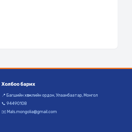
Холбоо барих
📍 Багшийн хөгжлийн ордон, Улаанбаатар, Монгол
📞 94490108
✉️ Mals.mongolia@gmail.com