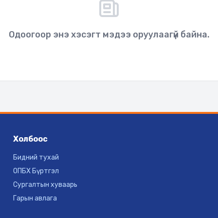
Одоогоор энэ хэсэгт мэдээ оруулаагүй байна.
Холбоос
Бидний тухай
ОПБХ Бүртгэл
Сургалтын хуваарь
Гарын авлага