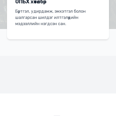
ОПБХ хөтөлбөр
Бүртгэл, удирдамж, эмхэтгэл болон
шалгарсан шилдэг илтгэлүүдийн
мэдээллийн нэгдсэн сан.