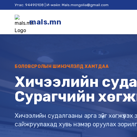
Утас: 94490108 | И-мэйл: Mals.mongolia@gmail.com
mals.mn
БОЛОВСРОЛЫН ШИНЭЧЛЭЛД ХАМТДАА
Хичээлийн судал
Сурагчийн хөгж
Хичээлийн судалгааны арга зүйг хөгжүүлэ
сайжруулахад хувь нэмэр оруулах зорил